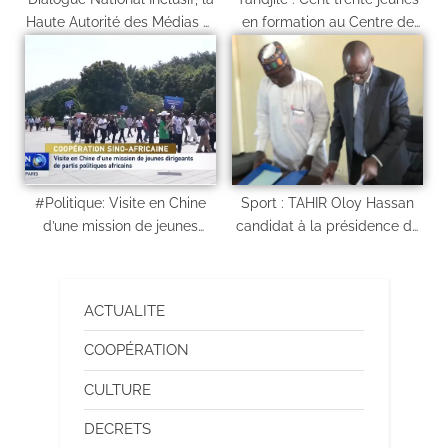
Haute Autorité des Médias et
en formation au Centre de
de l’Audiovisuel (HAMA)
Lecture et d’Animation
prépare les médias
Culturelle) de Laï.
#Politique: Visite en Chine
Sport : TAHIR Oloy Hassan
d’une mission de jeunes
candidat à la présidence de
dirigeants de partis
la FTFA
politiques africains
ACTUALITE
COOPÉRATION
CULTURE
DECRETS