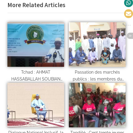
More Related Articles
Tchad : AHMAT
Passation des marchés
HASSABALLAH SOUBIAN
publics : les membres du
désigné candidat à l’élection
comité des gestions de 5%
présidentielle 2024
des revenus pétroliers a
l’école
Dialogue National Inclusif, la
Tandjilé : Cent trente jeunes