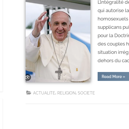
L’intégralité 
qui autorise 
homosexuels h
supplicans pu
pour la Doctri
des couples 
situation irrég
dehors du cadr
Read More
»
,
,
ACTUALITE
RELIGION
SOCIETE