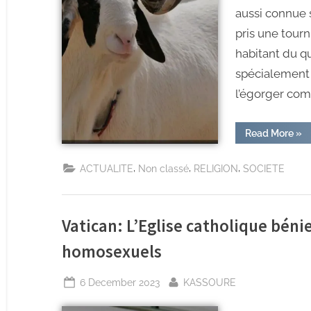
aussi connue 
pris une tour
habitant du qu
spécialement p
l’égorger com
Read More
»
,
,
,
ACTUALITE
Non classé
RELIGION
SOCIETE
Vatican: L’Eglise catholique béni
homosexuels
6 December 2023
KASSOURE