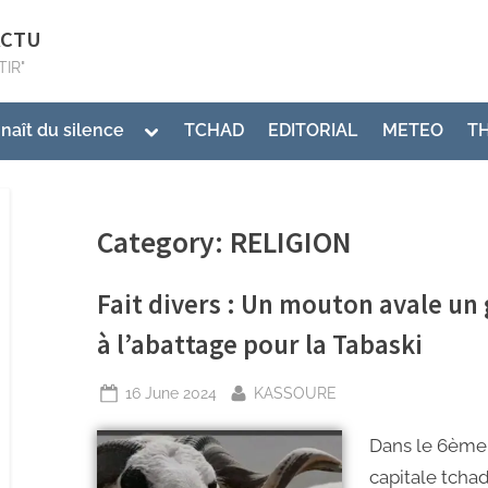
ACTU
TIR"
 naît du silence
TCHAD
EDITORIAL
METEO
T
Category:
RELIGION
Fait divers : Un mouton avale un 
à l’abattage pour la Tabaski
16 June 2024
KASSOURE
Dans le 6ème 
capitale tchad