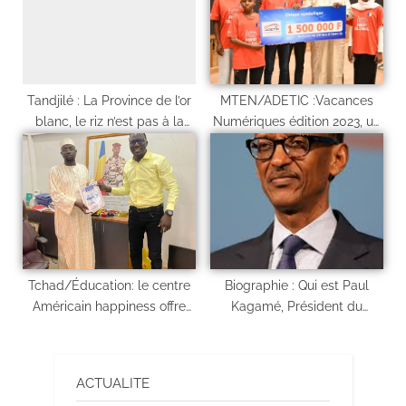
Tandjilé : La Province de l’or
MTEN/ADETIC :Vacances
blanc, le riz n’est pas à la
Numériques édition 2023, un
porté de tous
moment de partage
d’expériences et
d’orientations
Tchad/Éducation: le centre
Biographie : Qui est Paul
Américain happiness offre
Kagamé, Président du
bourse aux agents de
Rwanda?
l’immigration- emigration
ACTUALITE