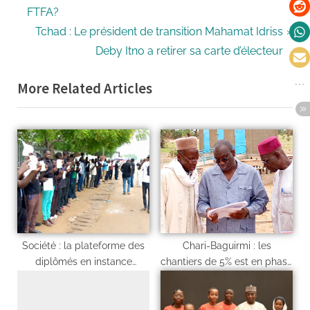
FTFA?
Tchad : Le président de transition Mahamat Idriss
Deby Itno a retirer sa carte d’électeur
More Related Articles
Société : la plateforme des
Chari-Baguirmi : les
diplômés en instance
chantiers de 5% est en phase
d’intégration veulent
de finition
reprendre les manifestations