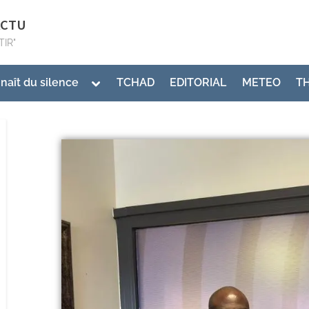
ACTU
TIR"
 naît du silence
TCHAD
EDITORIAL
METEO
T