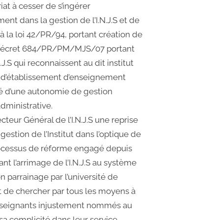
iat à cesser de s’ingérer
nt dans la gestion de l’I.N.J.S et de
à la loi 42/PR/94, portant création de
au décret 684/PR/PM/MJS/07 portant
N.J.S qui reconnaissent au dit institut
 d’établissement d’enseignement
é d’une autonomie de gestion
administrative.
cteur Général de l’I.N.J.S une reprise
gestion de l’Institut dans l’optique de
processus de réforme engagé depuis
t l’arrimage de l’I.N.J.S au système
n parrainage par l’université de
t de chercher par tous les moyens à
enseignants injustement nommés au
sa complicité dans leur service