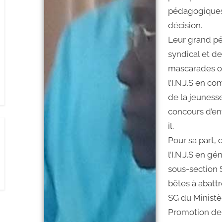
pédagogiques 
décision.
Leur grand pé
syndical et d
mascarades or
l’I.N.J.S en c
de la jeunesse
concours d’entr
il.
Pour sa part,
l’I.N.J.S en g
sous-section 
bêtes à abattre
SG du Ministè
Promotion de 