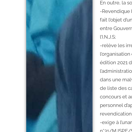
En outre, la so
-Revendique l
fait l’objet d
entre Gouvern
l’I.N.J.S;
-relève les ir
l’organisation 
édition 2021 
l’administrati
dans une malve
de liste des 
concours et a
personnel d’ap
revendications
-exige à l’una
n°31/MJSPE/S