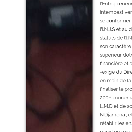
l’Entrepreneur
intempestiveme
se conformer 
l’I.N.J.S et 
statuts de l’I.
son caractère
supérieur dot
financière et 
-exige du Dire
en main de la 
finaliser le 
2006 concernan
L.M.D et de so
N’Djamena ; e
rétablir les 
ministère par 