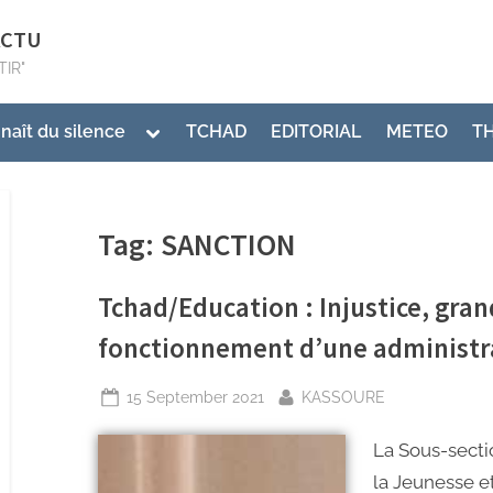
ACTU
TIR"
 naît du silence
TCHAD
EDITORIAL
METEO
T
Tag:
SANCTION
Tchad/Education : Injustice, gra
fonctionnement d’une administr
15 September 2021
KASSOURE
La Sous-sectio
la Jeunesse et