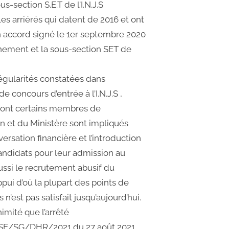
us-section S.E.T de l’I.N.J.S
es arriérés qui datent de 2016 et ont
’un accord signé le 1er septembre 2020
ement et la sous-section SET de
régularités constatées dans
de concours d’entrée à l’I.N.J.S ,
dont certains membres de
on et du Ministère sont impliqués
rsation financière et l’introduction
candidats pour leur admission au
ussi le recrutement abusif du
pui d’où la plupart des points de
 n’est pas satisfait jusqu’aujourd’hui.
nimité que l’arrêté
E/SG/DHR/2021 du 27 août 2021,