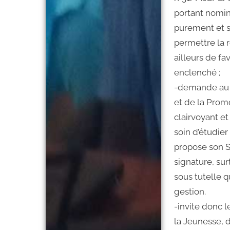
portant nomin
purement et 
permettre la re
ailleurs de fa
enclenché ;
-demande au M
et de la Promo
clairvoyant e
soin d’étudier
propose son S
signature, surt
sous tutelle q
gestion.
-invite donc l
la Jeunesse, 