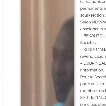
camarades en 
permanents e
sous-section S.
Selon NEKWA
enseignants 
– BEKOUTOU B
Sociales ;
– KRIGA MAH
revendications
– DJIBRINE A
l’information.
Pour le Secrét
porte aussi s
membres du bu
S.E.T de l’I.N.
principes élém