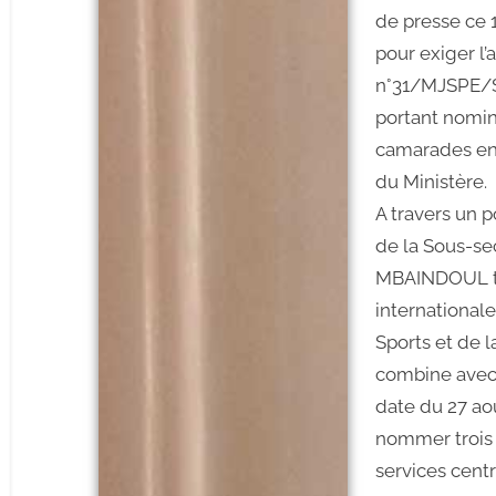
de presse ce 1
pour exiger l’
n°31/MJSPE/
portant nomin
camarades ens
du Ministère.
A travers un p
de la Sous-se
MBAINDOUL tie
international
Sports et de 
combine avec l
date du 27 aoû
nommer trois 
services centr