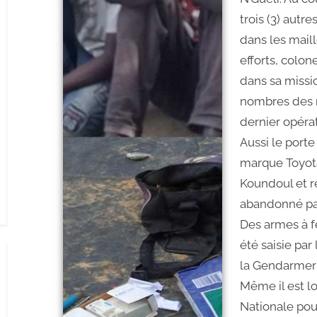
trois (3) aut
dans les maill
efforts, colon
dans sa missi
nombres des m
dernier opéra
Aussi le porte
marque Toyot
Koundoul et 
abandonné par 
Des armes à fe
été saisie par
la Gendarmeri
Même il est lo
Nationale pou