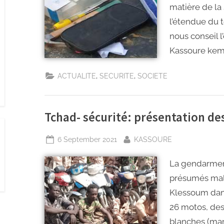
matière de la
l’étendue du t
nous conseil l
Kassoure kem
,
,
ACTUALITE
SECURITE
SOCIETE
Tchad- sécurité: présentation d
6 September 2021
KASSOURE
La gendarmeri
présumés malf
Klessoum dans
26 motos, des
blanches (mar