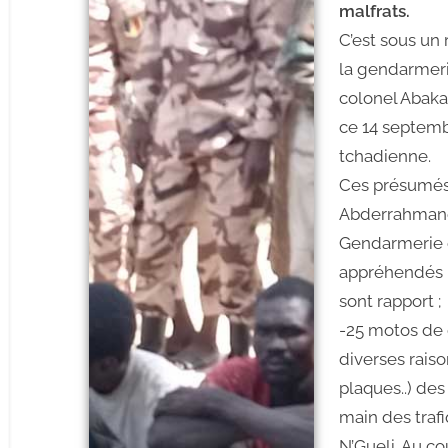
malfrats.
C’est sous un
la gendarmeri
colonel Abak
ce 14 septemb
tchadienne.
Ces présumés 
Abderrahmane
Gendarmerie o
appréhendés p
sont rapport ;
-25 motos de 
diverses rais
plaques..) des
main des trafi
N’Gueli. Au co