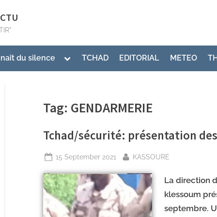
ACTU
TIR"
 naît du silence
TCHAD
EDITORIAL
METEO
T
Tag:
GENDARMERIE
Tchad/sécurité: présentation de
15 September 2021
KASSOURE
La direction 
klessoum pré
septembre. U