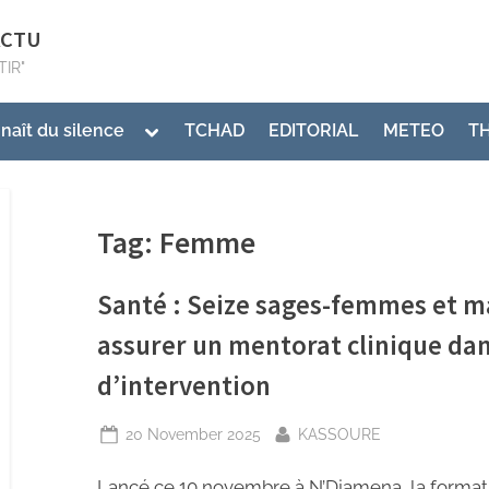
ACTU
TIR"
 naît du silence
TCHAD
EDITORIAL
METEO
T
Tag:
Femme
Santé : Seize sages-femmes et ma
assurer un mentorat clinique dan
d’intervention
20 November 2025
KASSOURE
Lancé ce 10 novembre à N’Djamena, la forma