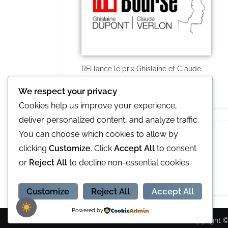
RFI lance le prix Ghislaine et Claude
2021
We respect your privacy
Cookies help us improve your experience,
deliver personalized content, and analyze traffic.
You can choose which cookies to allow by
clicking
Customize
. Click
Accept All
to consent
or
Reject All
to decline non-essential cookies.
L'Opinion notre partenaire idéal
Customize
Reject All
Accept All
Powered by
Copyright