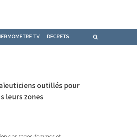
HERMOMETRE TV
DECRETS
ïeuticiens outillés pour
s leurs zones
tion des sages-femmes et